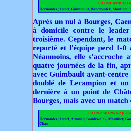
CAEN-CAMBRAI 4-1 
Hernandez; Lunel, Guimbault, Bandzwolek, Moulinet; G
Après un nul à Bourges, Caen
à domicile contre le leader
troisième. Cependant, le mat
reporté et l'équipe perd 1-0 
Néanmoins, elle s'accroche a
quatre journées de la fin, ap
avec Guimbault avant-centre s
doublé de Lecampion et un 
dernière à un point de Châte
Bourges, mais avec un match 
CAEN-AMIENS 6-2 (Lecamp
Hernandez; Lunel, Arnould, Bandzwolek, Moulinet; Gou
Chau