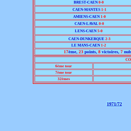
BREST-CAEN
0-0
CAEN-MANTES
1-1
AMIENS-CAEN
1-0
CAEN-LAVAL
0-0
LENS-CAEN
5-0
CAEN-DUNKERQUE
2-3
LE MANS-CAEN
1-2
17
ème,
23
points,
8
victoires,
7
nul
CO
6ème tour
7ème tour
32èmes
1971/72