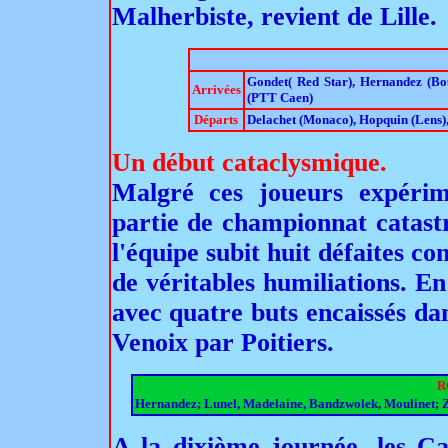
Malherbiste, revient de Lille.
Gondet( Red Star), Hernandez (Bou
Arrivées
(PTT Caen)
Départs
Delachet (Monaco), Hopquin (Lens)
Un début cataclysmique.
Malgré ces joueurs expérim
partie de championnat catastr
l'équipe subit huit défaites co
de véritables humiliations. E
avec quatre buts encaissés dan
Venoix par Poitiers.
R
Hernandez; Lunel, Madelaine, Bandzwolek, Moulinet; Za
A la dixième journée, les Ca