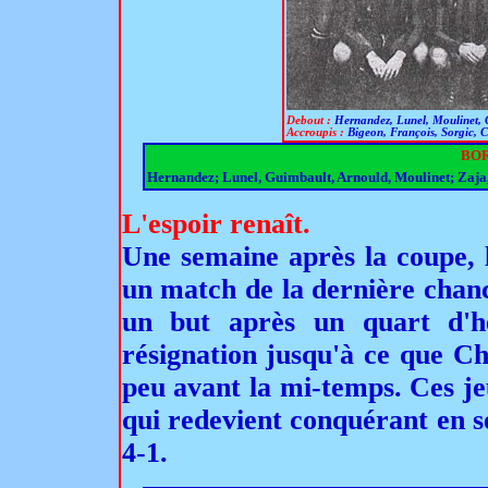
Debout :
Hernandez, Lunel, Moulinet, 
Accroupis :
Bigeon, François, Sorgic, 
BOR
Hernandez; Lunel, Guimbault, Arnould, Moulinet; Zaja,
L'espoir renaît.
Une semaine après la coupe, 
un match de la dernière chanc
un but après un quart d'h
résignation jusqu'à ce que Ch
peu avant la mi-temps. Ces j
qui redevient conquérant en s
4-1.