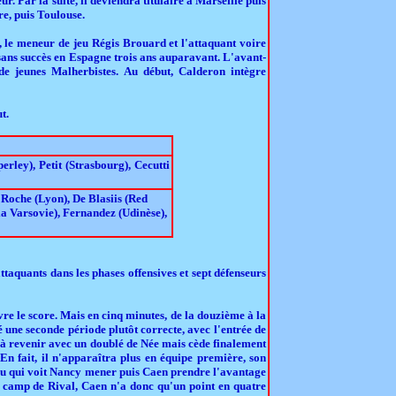
. Par la suite, il deviendra titulaire à Marseille puis
re, puis Toulouse.
, le meneur de jeu Régis Brouard et l'attaquant voire
 sans succès en Espagne trois ans auparavant. L'avant-
n de jeunes Malherbistes. Au début, Calderon intègre
t.
rley), Petit (Strasbourg), Cecutti
 Roche (Lyon), De Blasiis (Red
a Varsovie), Fernandez (Udinèse),
ttaquants dans les phases offensives et sept défenseurs
e le score. Mais en cinq minutes, de la douzième à la
é une seconde période plutôt correcte, avec l'entrée de
t à revenir avec un doublé de Née mais cède finalement
 En fait, il n'apparaîtra plus en équipe première, son
ou qui voit Nancy mener puis Caen prendre l'avantage
on camp de Rival, Caen n'a donc qu'un point en quatre