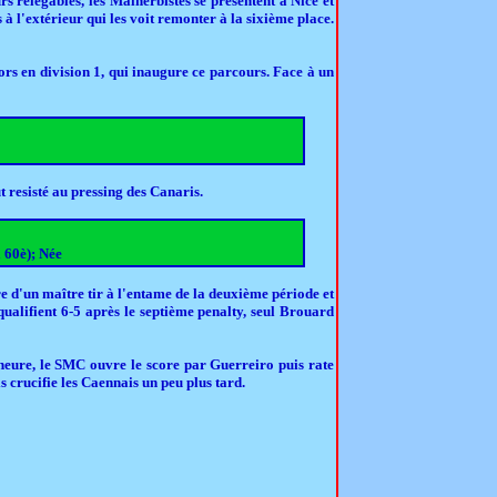
rs relégables, les Malherbistes se présentent à Nice et
 à l'extérieur qui les voit remonter à la sixième place.
ors en division 1, qui inaugure ce parcours. Face à un
 resisté au pressing des Canaris.
 60è); Née
e d'un maître tir à l'entame de la deuxième période et
qualifient 6-5 après le septième penalty, seul Brouard
heure, le SMC ouvre le score par Guerreiro puis rate
s crucifie les Caennais un peu plus tard.