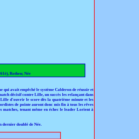
 61è), Rothen; Née
me qui avait empêché le système Calderon de réussir et
tch décisif contre Lille, un succès les relançant dans
lle d'ouvrir le score dès la quatrième minute et les
rdistes de pointe auront donc mis fin à tous les rêves
ers matches, tenant même en échec le leader Lorient à
n dernier doublé de Née.