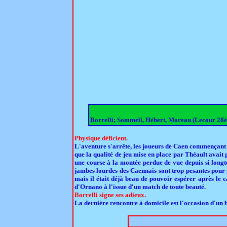
Borrelli; Sommeil, Hébert, Moreau (Lecour 28è),
Physique déficient.
L'aventure s'arrête, les joueurs de Caen commençant à
que la qualité de jeu mise en place par Théault avait
une course à la montée perdue de vue depuis si long
jambes lourdes des Caennais sont trop pesantes pour p
mais il était déjà beau de pouvoir espérer après le 
d'Ornano à l'issue d'un match de toute beauté.
Borrelli signe ses adieux.
La dernière rencontre à domicile est l'occasion d'un 