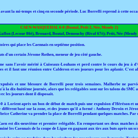
 avant la mi-temps et cinq en seconde période. Luc Borrelli reprend à cette occa
CAEN-WASQUEHAL 6-0 (Boutal, Petit 2, Née, Mendy 2)
Gallon (Lecour 86è), Brouard, Boutal, Demouchy (Rival 67è); Petit, Née (Mendy
toires qui place les Caennais en septième position.
ébuts d'un certain Jérome Rothen, meneur de jeu côté gauche.
ne sans l'avoir mérité à Cuiseaux-Louhans et perd contre le cours du jeu à d
et il faut une réunion entre Calderon et ses joueurs pour les aplanir. C'est al
pulsés et une blessure de Borrelli pour trois semaines. Malherbe ne parvie
qu'à la dix-huitième journée, alors que les relégables sont sur les talons du SMC 
ec les joueurs dont il disposait.
-0 à Lorient après un bon de début de match puis une expulsion d'Héréson et un
 différent basé sur la zone, et des jeunes qu'il a formé : Anthony Deroin et Jér
Fabrice Catherine va prendre la place de Borrelli pendant quelques matches. Par
, Caen est dix-neuvième et premier relégable. En remportant ses deux matches à
éliminé les Caennais de la coupe de Ligue en gagnant aux tirs aux buts après un sc