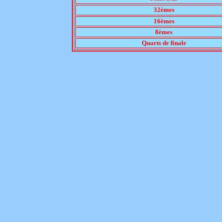
32èmes
16èmes
8èmes
Quarts de finale