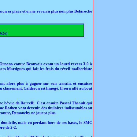
sion sa place et on ne reverra plus non plus Delaroche
 62è)
'Ornano contre Beauvais avant un lourd revers 3-0 à
ors Martigues qui fait les frais du réveil malherbiste
nt alors plus à gagner sur son terrain, et encaisse
au classement, Calderon est limogé. Il sera allé au bout
e bévue de Borrelli. C'est ensuite Pascal Théault qui
ome Rothen vont devenir des titulaires indiscutables au
 contre, Demouchy ne jouera plus.
 domicile, mais en perdant hors de ses bases, le SMC
ore de 2-2.