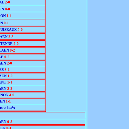
AL
2-0
AEN
0-0
LON
1-1
EN
0-1
CUISEAUX
5-0
CAEN
2-3
TIENNE
2-0
CAEN
0-2
LE
0-2
AEN
2-0
ES
3-1
CAEN
1-0
ENT
1-1
AEN
2-2
GNON
4-0
AEN
1-1
ncaissés
CAEN
0-8
AEN
0-1