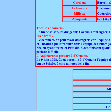
Gardiens
Borrelli (
Défenseurs
Héréson (1
Milieux
Guerreiro
Attaquants
Née (34), 
Théault en sauveur.
En fin de saison, les dirigeants Caennais font signer 
Avec des si ...
Evidemment, on peut avoir des regrets car l'équipe a p
et Théault a pu introduire dans l'équipe des jeunes j
Née en ayant treize et Petit dix, Caen finissant quat
période difficile.
L'Angleterre se prépare à d'Ornano.
Le 9 juin 1998, Caen accueille à d'Ornano l'équipe d
but de Scholes à cinq minutes de la fin.
M
CA