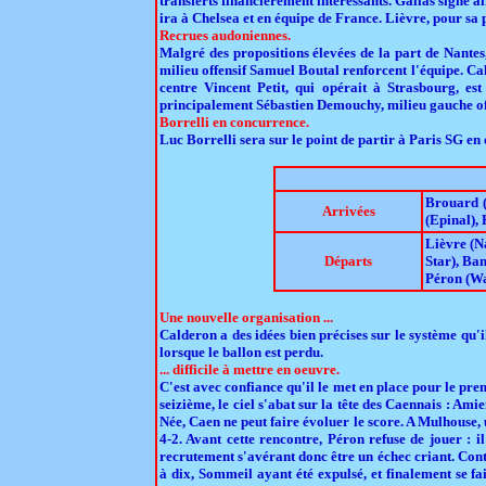
transferts financièrement intéressants. Gallas signe a
ira à Chelsea et en équipe de France. Lièvre, pour sa 
Recrues audoniennes.
Malgré des propositions élevées de la part de Nantes
milieu offensif Samuel Boutal renforcent l'équipe. Ca
centre Vincent Petit, qui opérait à Strasbourg, est
principalement Sébastien Demouchy, milieu gauche off
Borrelli en concurrence.
Luc Borrelli sera sur le point de partir à Paris SG en
Brouard (
Arrivées
(Epinal),
Lièvre (N
Départs
Star), Ba
Péron (Wa
Une nouvelle organisation ...
Calderon a des idées bien précises sur le système qu'i
lorsque le ballon est perdu.
... difficile à mettre en oeuvre.
C'est avec confiance qu'il le met en place pour le p
seizième, le ciel s'abat sur la tête des Caennais : Am
Née, Caen ne peut faire évoluer le score. A Mulhouse,
4-2. Avant cette rencontre, Péron refuse de jouer : i
recrutement s'avérant donc être un échec criant. Co
à dix, Sommeil ayant été expulsé, et finalement se f