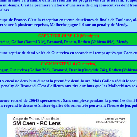
s la suite va traduire dans les résultats les progrès vus sur le terrain. Toujou
 mi-temps. C'est la première victoire d'une série de cinq consécutives dont trois
 alors.
coupe de France. C'est la réception en trente-deuxièmes de finale de Toulouse, al
t sauve à plusieurs reprises, Malherbe gagne 1-0 sur un penalty de Mendy.
CAEN-TOULOUSE 1-0 (Mendy sp)
reiro, Gallon (Boutal 31è), Brouard, Deroin, Rothen (Vahirua 89è); Mendy
sur une reprise de demi-volée de Guerreiro en seconde mi-temps après que Caen eut
CAEN-NANTES 1-0 (Guerreiro)
nguy, Guerreiro (Gallon 79è), Brouard, Deroin (Ouejdide 74è), Rothen (Vahirua
t y encaisse deux buts durant la première demi-heure. Mais Gallon réduit le scor
penalty de Brouard. C'est d'ailleurs aux tirs aux buts que les Malherbistes se 
fluence record de 20648 spectateurs . Sans complexe pendant la première demi-
s reprend le dessus et Smicer égalise dès son entrée peu avant l'heure de jeu, pui