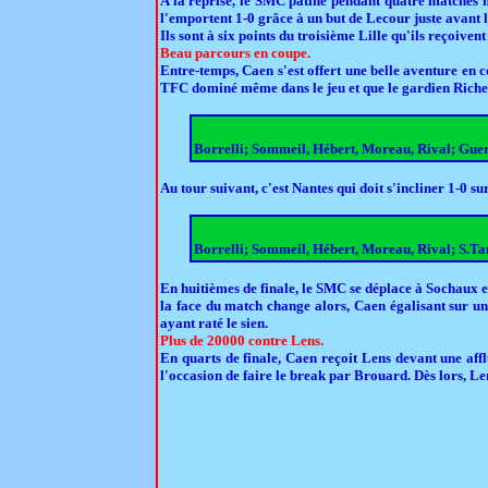
A la reprise, le SMC patine pendant quatre matches mai
l'emportent 1-0 grâce à un but de Lecour juste avant la
Ils sont à six points du troisième Lille qu'ils reçoivent
Beau parcours en coupe.
Entre-temps, Caen s'est offert une belle aventure en 
TFC dominé même dans le jeu et que le gardien Richer
Borrelli; Sommeil, Hébert, Moreau, Rival; Guer
Au tour suivant, c'est Nantes qui doit s'incliner 1-0 
Borrelli; Sommeil, Hébert, Moreau, Rival; S.Ta
En huitièmes de finale, le SMC se déplace à Sochaux e
la face du match change alors, Caen égalisant sur un 
ayant raté le sien.
Plus de 20000 contre Lens.
En quarts de finale, Caen reçoit Lens devant une af
l'occasion de faire le break par Brouard. Dès lors, Len