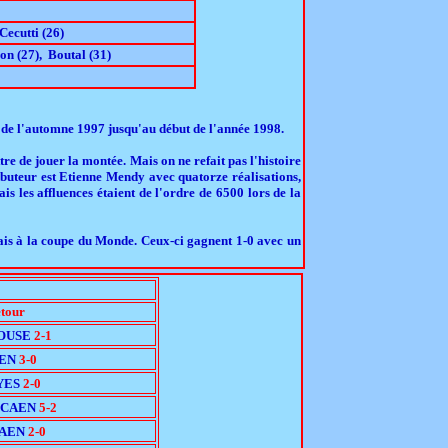
Cecutti (26)
on (27), Boutal (31)
te de l'automne 1997 jusqu'au début de l'année 1998.
re de jouer la montée. Mais on ne refait pas l'histoire
r buteur est Etienne Mendy avec quatorze réalisations,
s les affluences étaient de l'ordre de 6500 lors de la
lais à la coupe du Monde. Ceux-ci gagnent 1-0 avec un
etour
OUSE
2-1
AEN
3-0
YES
2-0
-CAEN
5-2
CAEN
2-0