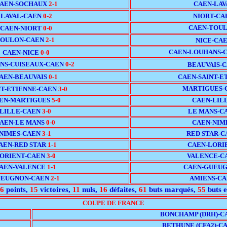
AEN-SOCHAUX
2-1
CAEN-LAV
LAVAL-CAEN
0-2
NIORT-C
CAEN-TOU
CAEN-NIORT
0-0
OULON-CAEN
2-1
NICE-CA
CAEN-LOUHANS-
CAEN-NICE
0-0
NS-CUISEAUX-CAEN
0-2
BEAUVAIS-
AEN-BEAUVAIS
0-1
CAEN-SAINT-E
MARTIGUES-
NT-ETIENNE-CAEN
3-0
EN-MARTIGUES
5-0
CAEN-LIL
LILLE-CAEN
3-0
LE MANS-C
AEN-LE MANS
0-0
CAEN-NIM
NIMES-CAEN
3-1
RED STAR-
AEN-RED STAR
1-1
CAEN-LORI
ORIENT-CAEN
3-0
VALENCE-C
AEN-VALENCE
1-1
CAEN-GUEU
EUGNON-CAEN
2-1
AMIENS-C
6
points,
15
victoires,
11
nuls,
16
défaites,
61
buts marqués,
55
buts e
COUPE DE FRANCE
BONCHAMP (DRH)-
BETHUNE (CFA2)-C