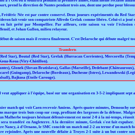
insi à l'OM où il souffrira pendant la première année, étant même reclassé amateur
part, prend la direction de Nantes pendant trois ans, dont une perdue pour blessu
, Frédéric Née est par contre conservé. Deux joueurs expérimentés du Red Star
lderon fait venir son compatriote Alfredo Grelak comme libéro. Celui-ci a joué
 en fait prêté par Montpellier. Par ailleurs, cette saison va voir l'éclosio
ensif, et Johan Gallon, milieu relayeur.
 début de saison mais il restera finalement. C'est Delaroche qui débute malgré tou
Transferts
Red Star), Boutal (Red Star), Grelak (Hurracan Corrientes), Mercorella (Tempe
 Koua-Koua (Viry-Châtillon).
antes), Glonek (Slovan Bratislava), Gallas (Marseille), Dedebant (Châteauroux),
ncarel (Guingamp), Delaroche (Bordeaux), Duchesne (Istres), Lewandowski (Legi
lsall), Bajkusa (Etoile Carouge).
l veut appliquer à l'équipe, basé sur une organisation en 3-5-2 impliquant sept a
remier match qui voit Caen recevoir Amiens. Après quatre minutes, Demouchy ouvr
iens marque trois buts coup sur coup, profitant des largesses de la défense. Malgr
 un Malherbe toujours hésitant défensivement est mené 2-0 à la mi-temps, réussi
l sera transféré en Angleterre. A la dernière minute, Grelak s'est fait expulser.
ntre Nancy, à d'Ornano, le SMC concède un match nul 2-2 au terme d'un match f
aire rejoindre. Après une nouvelle défaite à Troyes 2-1 suite à un but contre s