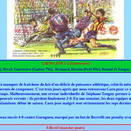
CAEN-LENS 1-2 (Guerreiro)
 Rival; Guerreiro (Gallon 79è), Brouard, Deroin (Petit 69è), Boutal (S.Tanguy
 manquer de fraîcheur du fait d'un déficit de puissance athlétique, celui-là mê
 permis de compenser. C'est trois jours après que nous retrouvons Caen pour ce ma
temps. Malheureusement, une erreur individuelle de Stéphane Tanguy permet à Li
ouvoir revenir : ils perdent finalement 2-0. En une semaine, les deux équipes no
calamiteux début de saison. Caen joue malgré tout sérieusement les sept derni
beau succès 4-0 contre Gueugnon, marqué par un but de Borrelli sur penalty et u
Effectif (matches joués)