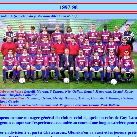
1997-98
Photo : X (réduction du poster dans Allez Caen n°155)
Debout en haut :
Borrelli, Moreau, S.Tanguy, Née, Gallon, Boutal, Mercorella, Cecutti, Koua-
Koua, Ouejdide, Catherine
Debout au milieu :
Samassa, Hébert, Mendy, Brouard, Théault, Garande, A.Tanguy, Héréson,
Rival, Gacoin.
Assis :
Lecour, Grelak, Vahirua, Sommeil, Pingeon, Guerreiro, Deroin, Petit, Rothen.
upeux comme manager général du club et celui-ci, après un refus de Guy La
Argentin compte sur l'expérience accumulée au cours d'une longue carrière pour r
er en division 2 et part à Châteauroux. Glonek s'en va aussi et les joueurs prêt