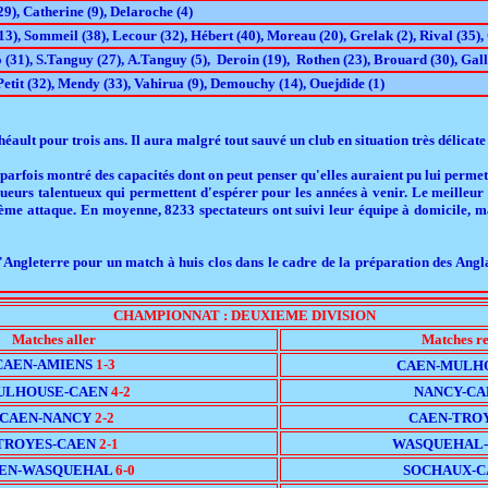
29), Catherine (9), Delaroche (4)
3), Sommeil (38), Lecour (32), Hébert (40), Moreau (20), Grelak (2), Rival (35), 
 (31), S.Tanguy (27), A.Tanguy (5), Deroin (19), Rothen (23), Brouard (30), Gall
Petit (32), Mendy (33), Vahirua (9), Demouchy (14), Ouejdide (1)
Théault pour trois ans. Il aura malgré tout sauvé un club en situation très délica
arfois montré des capacités dont on peut penser qu'elles auraient pu lui permett
oueurs talentueux qui permettent d'espérer pour les années à venir. Le meilleu
rième attaque. En moyenne, 8233 spectateurs ont suivi leur équipe à domicile, mai
'Angleterre pour un match à huis clos dans le cadre de la préparation des Ang
CHAMPIONNAT : DEUXIEME DIVISION
Matches aller
Matches r
CAEN-AMIENS
1-3
CAEN-MULH
ULHOUSE-CAEN
4-2
NANCY-C
CAEN-NANCY
2-2
CAEN-TRO
TROYES-CAEN
2-1
WASQUEHAL
EN-WASQUEHAL
6-0
SOCHAUX-