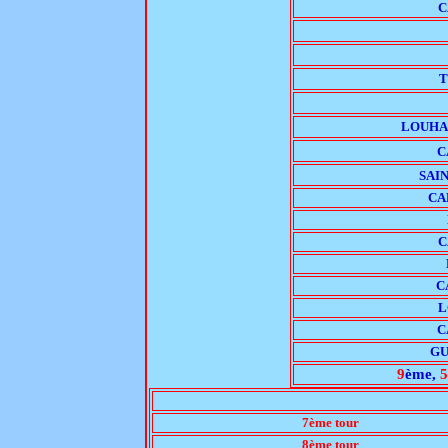
C
T
LOUHA
C
SAI
CA
C
C
L
C
GU
9
ème,
5
7ème tour
8ème tour