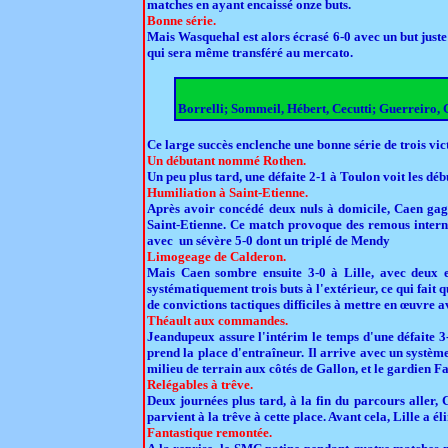
matches en ayant encaissé onze buts.
Bonne série.
Mais Wasquehal est alors écrasé 6-0 avec un but juste
qui sera même transféré au mercato.
Borrelli; Sommeil, Hébert, Cecutti; Guerreiro, 
Ce large succès enclenche une bonne série de trois vic
Un débutant nommé Rothen.
Un peu plus tard, une défaite 2-1 à Toulon voit les d
Humiliation à Saint-Etienne.
Après avoir concédé deux nuls à domicile, Caen gag
Saint-Etienne. Ce match provoque des remous internes 
avec un sévère 5-0 dont un triplé de Mendy
Limogeage de Calderon.
Mais Caen sombre ensuite 3-0 à Lille, avec deux ex
systématiquement trois buts à l'extérieur, ce qui fait 
de convictions tactiques difficiles à mettre en œuvre av
Théault aux commandes.
Jeandupeux assure l'intérim le temps d'une défaite 3
prend la place d'entraîneur. Il arrive avec un système
milieu de terrain aux côtés de Gallon, et le gardien 
Relégables à trêve.
Deux journées plus tard, à la fin du parcours aller
parvient à la trêve à cette place. Avant cela, Lille a 
Fantastique remontée.