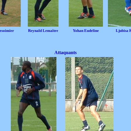
esoimier
Reynald Lemaître
Yohan Eudeline
Ljubisa 
Attaquants