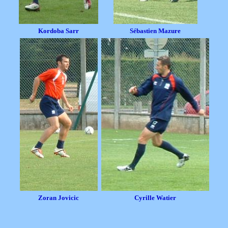
Kordoba Sarr
Sébastien Mazure
Zoran Jovicic
Cyrille Watier