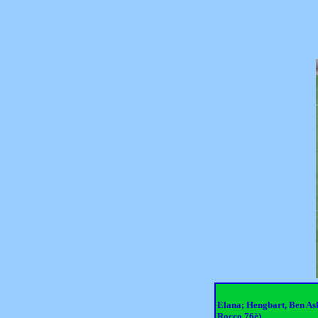
Elana; Hengbart, Ben Ask
Rocco 76è)