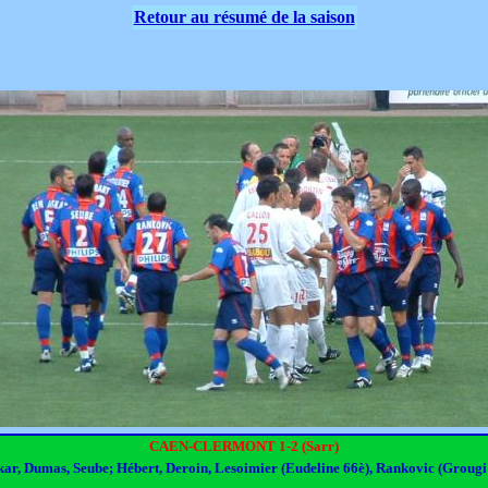
Retour au résumé de la saison
CAEN-CLERMONT 1-2 (Sarr)
ar, Dumas, Seube; Hébert, Deroin, Lesoimier (Eudeline 66è), Rankovic (Grougi 