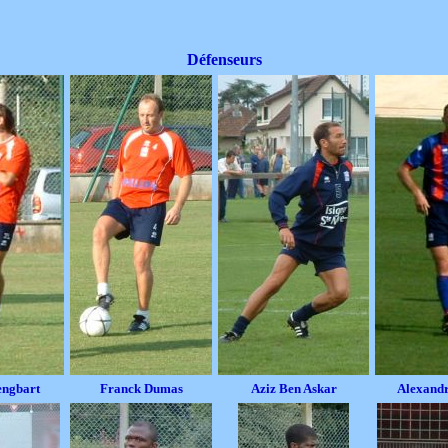
Défenseurs
engbart
Franck Dumas
Aziz Ben Askar
Alexandr