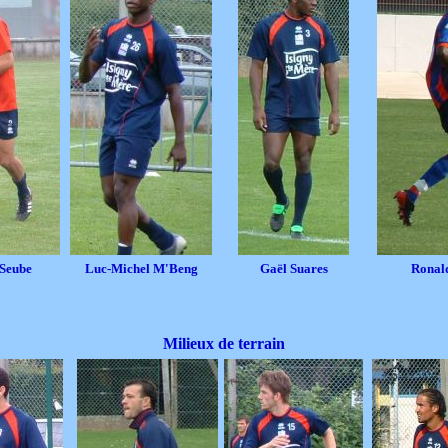
 Seube
Luc-Michel M'Beng
Gaël Suares
Ronal
Milieux de terrain