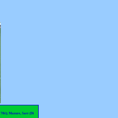
78è); Mazure, Sarr (Di