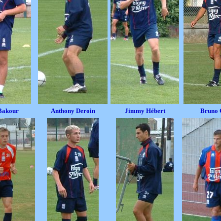
Bakour
Anthony Deroin
Jimmy Hébert
Bruno 