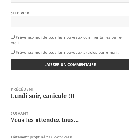
SITE WEB
Prévenez-moi de tous les nouveaux commentaires par e-
mail.
Prévenez-moi de tous les nouveaux articles par e-mail.
Navigation
PRÉCÉDENT
de
Lundi soir, canicule !!!
Article
l’article
précédent :
SUIVANT
Vous les attendez tous…
Article
suivant :
Fièrement propulsé par WordPress