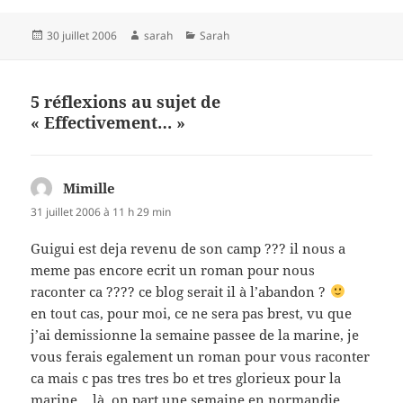
Publié
Auteur
Catégories
30 juillet 2006
sarah
Sarah
le
5 réflexions au sujet de
« Effectivement… »
Mimille
dit :
31 juillet 2006 à 11 h 29 min
Guigui est deja revenu de son camp ??? il nous a
meme pas encore ecrit un roman pour nous
raconter ca ???? ce blog serait il à l’abandon ?
en tout cas, pour moi, ce ne sera pas brest, vu que
j’ai demissionne la semaine passee de la marine, je
vous ferais egalement un roman pour vous raconter
ca mais c pas tres tres bo et tres glorieux pour la
marine… là, on part une semaine en normandie