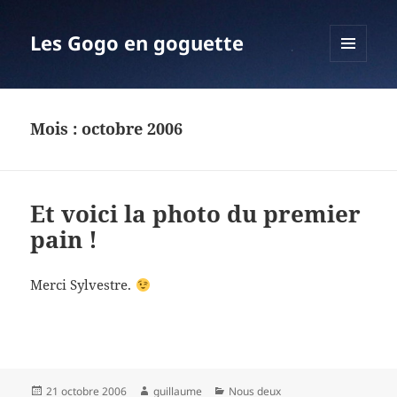
Les Gogo en goguette
MENU
ET
WIDGETS
Mois :
octobre 2006
Et voici la photo du premier
pain !
Merci Sylvestre.
Publié
Auteur
Catégories
21 octobre 2006
guillaume
Nous deux