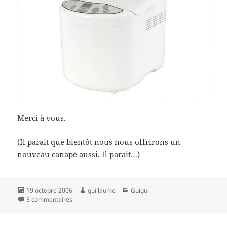
Merci à vous.
(Il parait que bientôt nous nous offrirons un
nouveau canapé aussi. Il parait…)
Publié
Auteur
Catégories
19 octobre 2006
guillaume
Guigui
le
sur De l’intérêt d’une liste de mariage…
5 commentaires