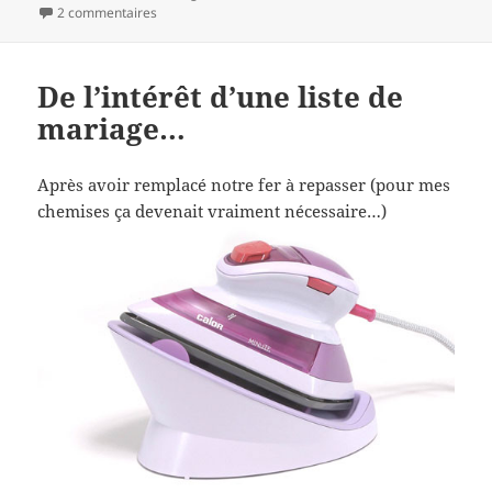
le
sur Et voici la photo du premier pain !
2 commentaires
De l’intérêt d’une liste de
mariage…
Après avoir remplacé notre fer à repasser (pour mes
chemises ça devenait vraiment nécessaire…)