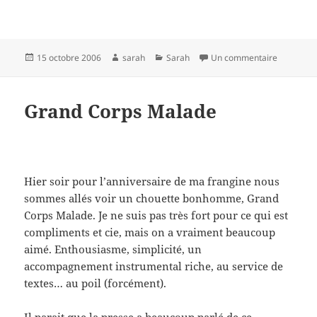
Publié
Auteur
Catégories
sur Sicile !
15 octobre 2006
sarah
Sarah
Un commentaire
le
Grand Corps Malade
Hier soir pour l’anniversaire de ma frangine nous
sommes allés voir un chouette bonhomme, Grand
Corps Malade. Je ne suis pas très fort pour ce qui est
compliments et cie, mais on a vraiment beaucoup
aimé. Enthousiasme, simplicité, un
accompagnement instrumental riche, au service de
textes… au poil (forcément).