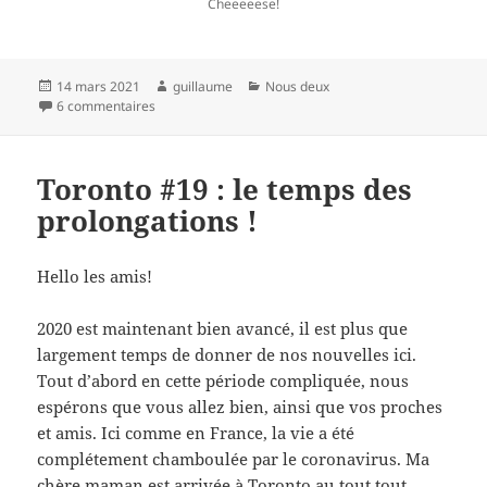
Cheeeeese!
Publié
Auteur
Catégories
14 mars 2021
guillaume
Nous deux
le
sur Toronto #20 : jour 1000 !
6 commentaires
Toronto #19 : le temps des
prolongations !
Hello les amis!
2020 est maintenant bien avancé, il est plus que
largement temps de donner de nos nouvelles ici.
Tout d’abord en cette période compliquée, nous
espérons que vous allez bien, ainsi que vos proches
et amis. Ici comme en France, la vie a été
complétement chamboulée par le coronavirus. Ma
chère maman est arrivée à Toronto au tout tout