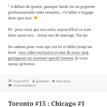
* à défaut de quatre, puisque Sarah est en goguette
professionnelle cette semaine… Ce billet n’engage
donc que moi.
PS : pour ceux qui ont suivi, aujourd’hui ce sont
donc aussi nos… treize ans de mariage. Tin-tin.
En cadeau pour ceux qui ont lu ce billet jusqu’au
bout :
une vidéo exclusive et rare de nous cinq
partageant un moment sportif intense
. Je vous
aurais prévenu.
Publié
Auteur
Catégories
18 juin 2019
guillaume
Nous deux
le
sur Toronto #16 : noces de coton (ou de muguet, c’est
13 commentaires
Toronto #15 : Chicago #1