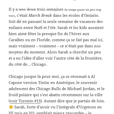
Il y a
une
deux
trois semaines
(le temps passe un peu trop
, c’était
March Break
dans les écoles d’Ontario.
vite)
Soit dit en passant la seule semaine de vacances des
enfants entre Noël et l’été. Sarah et les kids auraient
bien aimé fêter la presque fin de l’hiver aux
Caraïbes ou en Floride, comme ça se fait pas mal ici,
mais vraiment – vraiment – ce n’était pas dans nos
moyens du moment. Alors Sarah a cherché un peu
et a eu l’idée d’aller voir l’autre côté de la frontière,
du côté de… Chicago.
Chicago jusque là pour moi, ça se résumait à Al
Capone version Tintin en Amérique, le souvenir
adolescent des Chicago Bulls de Michael Jordan, et le
froid polaire qui s’est abattu récemment sur la ville
(
voir Toronto #13
). Autant dire que je partais de loin.
Sarah, forte d’avoir vu l’intégrale d’Urgences en
VF puis en VO, semblait mieux rencardée – je