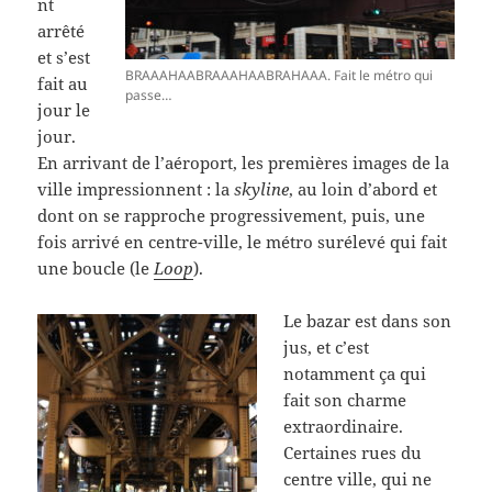
nt
arrêté
et s’est
BRAAAHAABRAAAHAABRAHAAA. Fait le métro qui
fait au
passe…
jour le
jour.
En arrivant de l’aéroport, les premières images de la
ville impressionnent : la
skyline
, au loin d’abord et
dont on se rapproche progressivement, puis, une
fois arrivé en centre-ville, le métro surélevé qui fait
une boucle (le
Loop
).
Le bazar est dans son
jus, et c’est
notamment ça qui
fait son charme
extraordinaire.
Certaines rues du
centre ville, qui ne