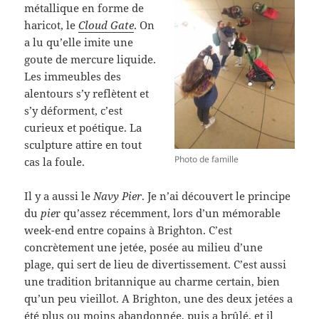
métallique en forme de
haricot, le
Cloud Gate
. On
a lu qu’elle imite une
goute de mercure liquide.
Les immeubles des
alentours s’y reflètent et
s’y déforment, c’est
curieux et poétique. La
sculpture attire en tout
Photo de famille
cas la foule.
Il y a aussi le
Navy Pier
. Je n’ai découvert le principe
du
pie
r qu’assez récemment, lors d’un mémorable
week-end entre copains à Brighton. C’est
concrètement une jetée, posée au milieu d’une
plage, qui sert de lieu de divertissement. C’est aussi
une tradition britannique au charme certain, bien
qu’un peu vieillot. A Brighton, une des deux jetées a
été plus ou moins abandonnée, puis a brûlé, et il