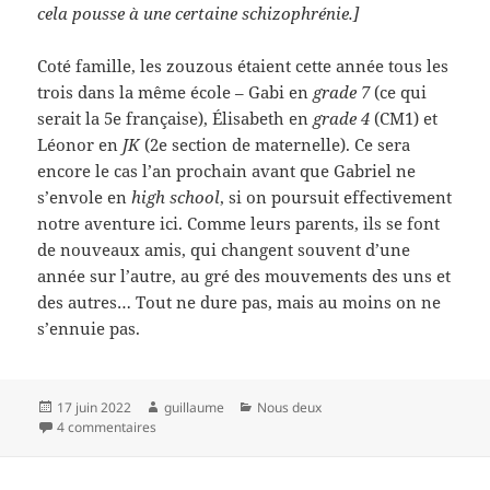
cela pousse à une certaine schizophrénie.]
Coté famille, les zouzous étaient cette année tous les
trois dans la même école – Gabi en
grade 7
(ce qui
serait la 5e française), Élisabeth en
grade 4
(CM1) et
Léonor en
JK
(2e section de maternelle). Ce sera
encore le cas l’an prochain avant que Gabriel ne
s’envole en
high school
, si on poursuit effectivement
notre aventure ici. Comme leurs parents, ils se font
de nouveaux amis, qui changent souvent d’une
année sur l’autre, au gré des mouvements des uns et
des autres… Tout ne dure pas, mais au moins on ne
s’ennuie pas.
Publié
Auteur
Catégories
17 juin 2022
guillaume
Nous deux
le
sur Toronto #21 : 2022
4 commentaires