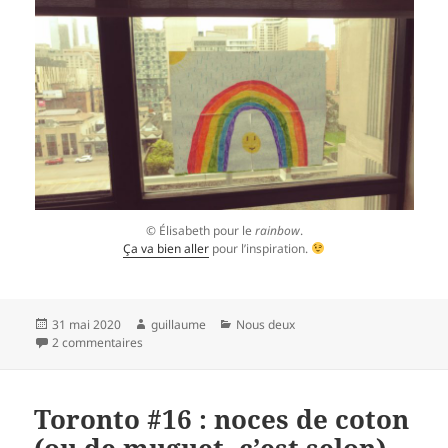
© Élisabeth pour le
rainbow
.
Ça va bien aller
pour l’inspiration.
Publié
Auteur
Catégories
31 mai 2020
guillaume
Nous deux
le
sur Toronto #19 : le temps des prolongations !
2 commentaires
Toronto #16 : noces de coton
(ou de muguet, c’est selon)