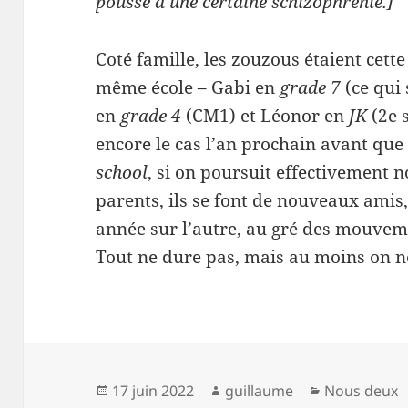
pousse à une certaine schizophrénie.]
Coté famille, les zouzous étaient cette
même école – Gabi en
grade 7
(ce qui 
en
grade 4
(CM1) et Léonor en
JK
(2e 
encore le cas l’an prochain avant que
school
, si on poursuit effectivement 
parents, ils se font de nouveaux amis
année sur l’autre, au gré des mouvem
Tout ne dure pas, mais au moins on n
Publié
Auteur
Catégories
17 juin 2022
guillaume
Nous deux