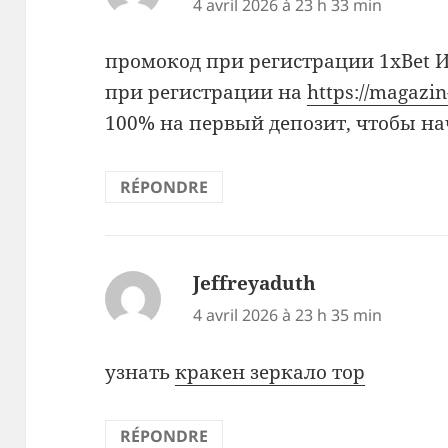
4 avril 2026 à 23 h 33 min
промокод при регистрации 1xBet 
при регистрации на
https://magazin
100% на первый депозит, чтобы на
RÉPONDRE
Jeffreyaduth
dit :
4 avril 2026 à 23 h 35 min
узнать
кракен зеркало тор
RÉPONDRE