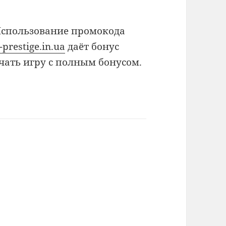
Использование промокода
-prestige.in.ua
даёт бонус
чать игру с полным бонусом.