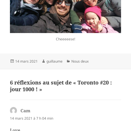
Cheeeeese!
Publié
Auteur
Catégories
14 mars 2021
guillaume
Nous deux
le
6 réflexions au sujet de « Toronto #20 :
jour 1000 ! »
Cam
dit :
14 mars 2021 à 7 h 04 min
Love