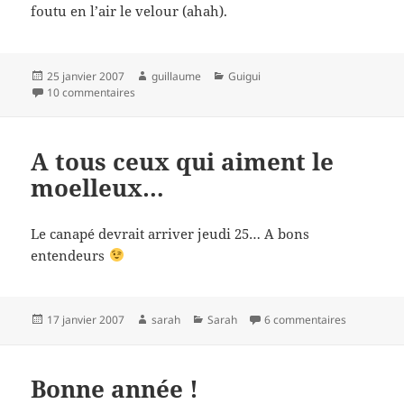
foutu en l’air le velour (ahah).
Publié
Auteur
Catégories
25 janvier 2007
guillaume
Guigui
le
sur Pour du moelleux…
10 commentaires
A tous ceux qui aiment le
moelleux…
Le canapé devrait arriver jeudi 25… A bons
entendeurs
Publié
Auteur
Catégories
sur A tous 
17 janvier 2007
sarah
Sarah
6 commentaires
le
Bonne année !