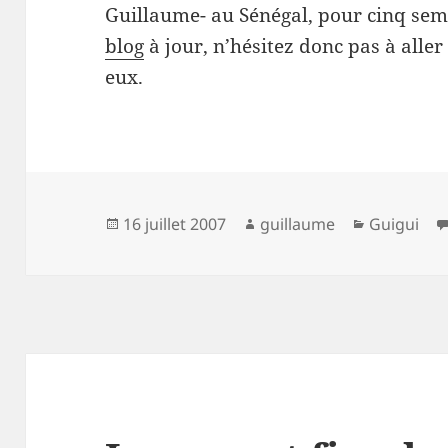
Guillaume- au Sénégal, pour cinq sema
blog
à jour, n’hésitez donc pas à aller
eux.
Publié
Auteur
Catégorie
16 juillet 2007
guillaume
Guigui
le