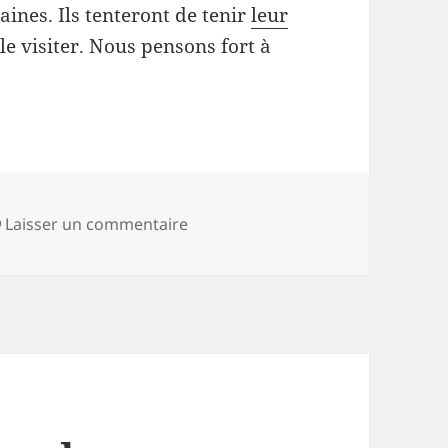
ines. Ils tenteront de tenir
leur
 le visiter. Nous pensons fort à
s
sur Ca m’apprendra à faire 800 bo
Laisser un commentaire