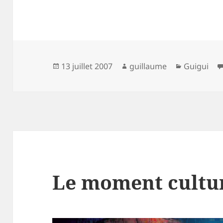
Publié
Auteur
Catégorie
13 juillet 2007
guillaume
Guigui
le
Le moment cultur