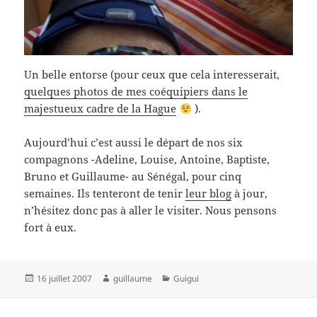
Un belle entorse (pour ceux que cela interesserait,
quelques photos de mes coéquipiers dans le
majestueux cadre de la Hague
).
Aujourd’hui c’est aussi le départ de nos six
compagnons -Adeline, Louise, Antoine, Baptiste,
Bruno et Guillaume- au Sénégal, pour cinq
semaines. Ils tenteront de tenir
leur blog
à jour,
n’hésitez donc pas à aller le visiter. Nous pensons
fort à eux.
Publié
Auteur
Catégories
16 juillet 2007
guillaume
Guigui
le