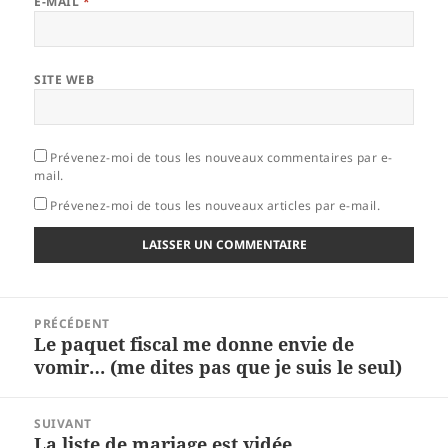
E-MAIL
*
SITE WEB
Prévenez-moi de tous les nouveaux commentaires par e-
mail.
Prévenez-moi de tous les nouveaux articles par e-mail.
Navigation
PRÉCÉDENT
de
Le paquet fiscal me donne envie de
Article
l’article
vomir… (me dites pas que je suis le seul)
précédent :
SUIVANT
La liste de mariage est vidée.
Article