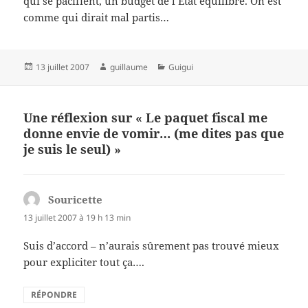
qui se pacifient, un budget de l’Etat équilibré. On est
comme qui dirait mal partis…
Publié
Auteur
Catégories
13 juillet 2007
guillaume
Guigui
le
Une réflexion sur « Le paquet fiscal me
donne envie de vomir… (me dites pas que
je suis le seul) »
Souricette
dit :
13 juillet 2007 à 19 h 13 min
Suis d’accord – n’aurais sûrement pas trouvé mieux
pour expliciter tout ça….
RÉPONDRE