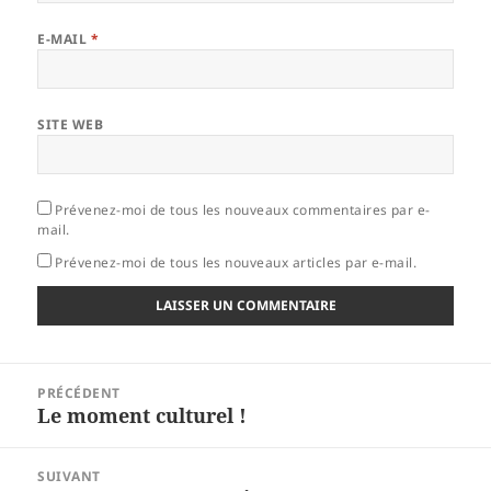
E-MAIL
*
SITE WEB
Prévenez-moi de tous les nouveaux commentaires par e-
mail.
Prévenez-moi de tous les nouveaux articles par e-mail.
Navigation
PRÉCÉDENT
de
Le moment culturel !
Article
l’article
précédent :
SUIVANT