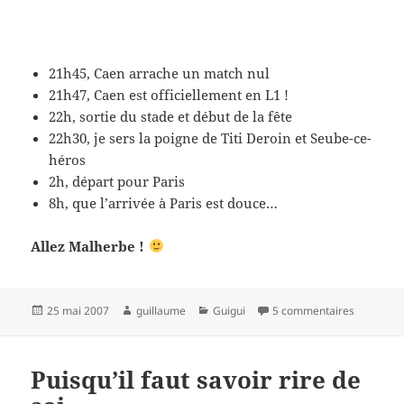
21h45, Caen arrache un match nul
21h47, Caen est officiellement en L1 !
22h, sortie du stade et début de la fête
22h30, je sers la poigne de Titi Deroin et Seube-ce-
héros
2h, départ pour Paris
8h, que l’arrivée à Paris est douce…
Allez Malherbe !
Publié
Auteur
Catégories
sur On th
25 mai 2007
guillaume
Guigui
5 commentaires
le
Puisqu’il faut savoir rire de