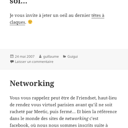
soi…
Je vous invite à jeter un oeil au dernier
têtes à
claques
.
Publié
Auteur
Catégories
24 mai 2007
guillaume
Guigui
le
sur Puisqu’il faut savoir rire de soi…
Laisser un commentaire
Networking
Vous vous rappelez peut être de Friendset, haut-lieu
de rendez vous virtuel parisien avant qu’il ne soit
racheté par Meetic, puis fermé… Et bien la référence
dans le monde des sites de
networking
c’est
facebook
, où nous nous sommes inscrits suite à