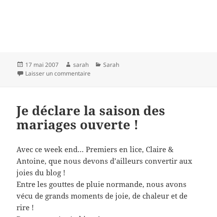
Publié
Auteur
Catégories
17 mai 2007
sarah
Sarah
le
sur Et au fait….
Laisser un commentaire
Je déclare la saison des
mariages ouverte !
Avec ce week end… Premiers en lice, Claire &
Antoine, que nous devons d’ailleurs convertir aux
joies du blog !
Entre les gouttes de pluie normande, nous avons
vécu de grands moments de joie, de chaleur et de
rire !