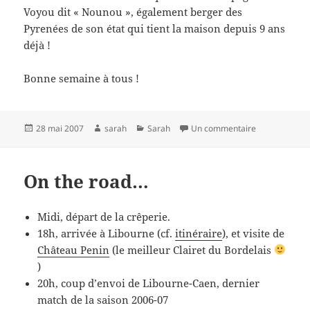
Voyou dit « Nounou », également berger des
Pyrenées de son état qui tient la maison depuis 9 ans
déjà !
Bonne semaine à tous !
Publié
Auteur
Catégories
sur Un nouvea
28 mai 2007
sarah
Sarah
Un commentaire
le
On the road…
Midi, départ de la crêperie.
18h, arrivée à Libourne (cf.
itinéraire
), et visite de
Château Penin
(le meilleur Clairet du Bordelais
)
20h, coup d’envoi de Libourne-Caen, dernier
match de la saison 2006-07