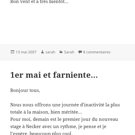
Bon vent et à très bientôt…
Publié
Auteur
Catégories
sur Je déclare
13 mai 2007
sarah
Sarah
8 commentaires
le
1er mai et farniente…
Bonjour tous,
Nous nous offrons une journée d’inactivité la plus
totale à la maison, bien méritée…
Pour moi, demain est le premier jour du nouveau
stage à Necker avec un rythme, je pense et je
l’espère, beaucoup plus cool.