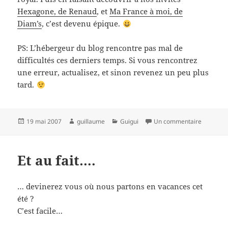
Hexagone, de Renaud
, et
Ma France à moi, de
Diam’s
, c’est devenu épique.
PS: L’hébergeur du blog rencontre pas mal de
difficultés ces derniers temps. Si vous rencontrez
une erreur, actualisez, et sinon revenez un peu plus
tard.
Publié
Auteur
Catégories
sur Netw
19 mai 2007
guillaume
Guigui
Un commentaire
le
Et au fait….
… devinerez vous où nous partons en vacances cet
été ?
C’est facile…