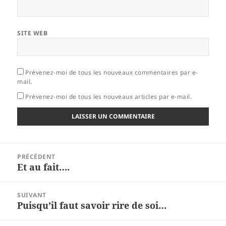
SITE WEB
Prévenez-moi de tous les nouveaux commentaires par e-
mail.
Prévenez-moi de tous les nouveaux articles par e-mail.
Navigation
PRÉCÉDENT
de
Et au fait….
Article
l’article
précédent :
SUIVANT
Puisqu’il faut savoir rire de soi…
Article
suivant :