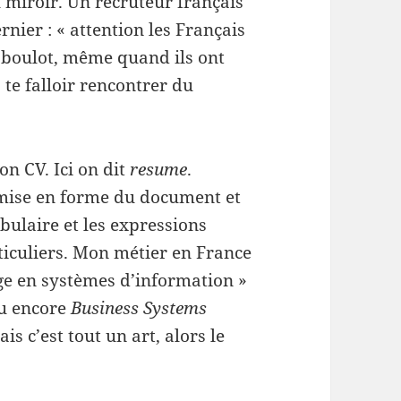
 miroir. Un recruteur français
nier : « attention les Français
 boulot, même quand ils ont
te falloir rencontrer du
on CV. Ici on dit
resume
.
a mise en forme du document et
abulaire et les expressions
rticuliers. Mon métier en France
age en systèmes d’information »
ou encore
Business Systems
is c’est tout un art, alors le