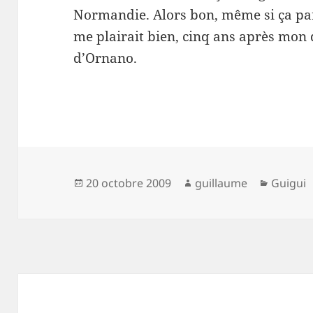
Normandie. Alors bon, même si ça para
me plairait bien, cinq ans après mon
d’Ornano.
Publié
Auteur
Catégor
20 octobre 2009
guillaume
Guigui
le