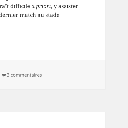
ît difficile
a priori
, y assister
 dernier match au stade
ies
sur La joie du supporter
3 commentaires