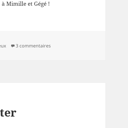
s à Mimille et Gégé !
ies
sur Retour de Normandie
eux
3 commentaires
ter