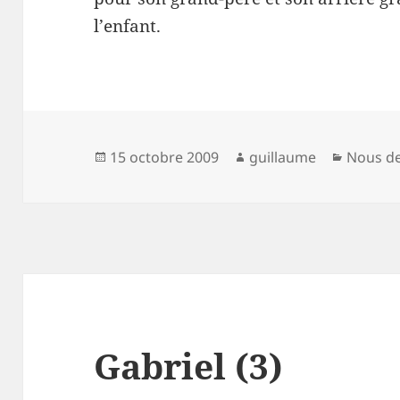
l’enfant.
Publié
Auteur
Catégor
15 octobre 2009
guillaume
Nous d
le
Gabriel (3)