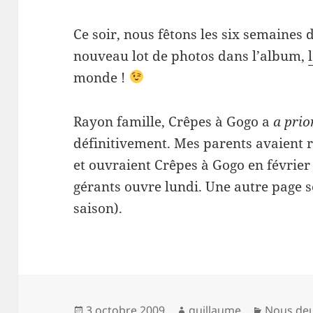
Ce soir, nous fêtons les six semaines 
nouveau lot de photos dans l’album,
monde !
Rayon famille, Crêpes à Gogo a
a prio
définitivement. Mes parents avaient re
et ouvraient Crêpes à Gogo en févrie
gérants ouvre lundi. Une autre page s
saison).
Publié
Auteur
Catégori
3 octobre 2009
guillaume
Nous de