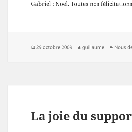
Gabriel : Noël. Toutes nos félicitation
Publié
Auteur
Catégor
29 octobre 2009
guillaume
Nous d
le
La joie du suppor