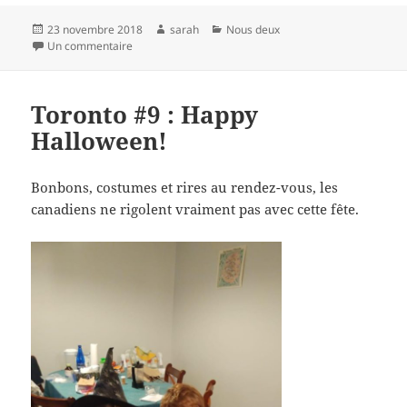
Publié
Auteur
Catégories
23 novembre 2018
sarah
Nous deux
le
sur Toronto #10: sortir de la ville
Un commentaire
Toronto #9 : Happy
Halloween!
Bonbons, costumes et rires au rendez-vous, les
canadiens ne rigolent vraiment pas avec cette fête.