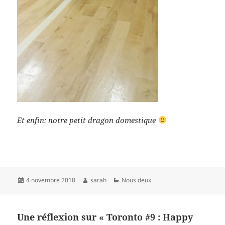
Et enfin: notre petit dragon domestique
Publié
Auteur
Catégories
4 novembre 2018
sarah
Nous deux
le
Une réflexion sur « Toronto #9 : Happy