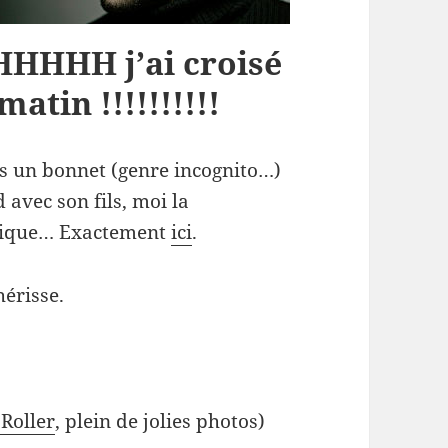
HH j’ai croisé
matin !!!!!!!!!!
us un bonnet (genre incognito…)
avec son fils, moi la
blique… Exactement
ici
.
hérisse.
 Roller
, plein de jolies photos)