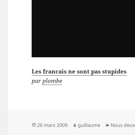
Les francais ne sont pas stupides
par
plombe
Publié
Auteur
Catégorie
26 mars 2009
guillaume
Nous deu
le