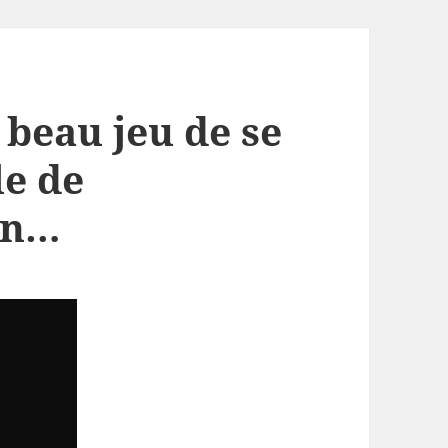
beau jeu de se
le de
en…