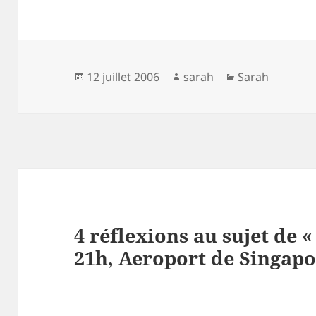
Publié
Auteur
Catégories
12 juillet 2006
sarah
Sarah
le
4 réflexions au sujet de «
21h, Aeroport de Singapo