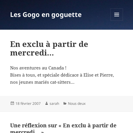
Les Gogo en goguette
MENU
ET
WIDGETS
En exclu à partir de
mercredi…
Nos aventures au Canada !
Bises à tous, et spéciale dédicace à Elise et Pierre,
nos jeunes mariés cat-sitters…
Publié
Auteur
Catégories
18 février 2007
sarah
Nous deux
le
Une réflexion sur « En exclu à partir de
mercredi… »