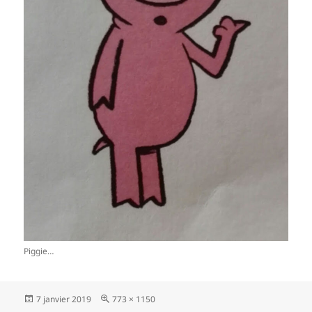
Piggie…
Publié
Taille
7 janvier 2019
773 × 1150
le
réelle