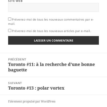
SITE WEB
Prévenez-moi de tous les nouveaux commentaires par e-
mail.
Prévenez-moi de tous les nouveaux articles par e-mail.
Navigation
PRÉCÉDENT
de
Toronto #11: à la recherche d’une bonne
Article
l’article
baguette
précédent :
SUIVANT
Toronto #13 : polar vortex
Article
suivant :
Fièrement propulsé par WordPress