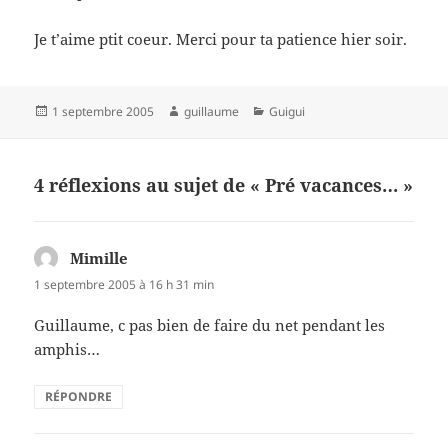
Je t’aime ptit coeur. Merci pour ta patience hier soir.
Publié
Auteur
Catégories
1 septembre 2005
guillaume
Guigui
le
4 réflexions au sujet de « Pré vacances… »
Mimille
dit :
1 septembre 2005 à 16 h 31 min
Guillaume, c pas bien de faire du net pendant les
amphis…
RÉPONDRE