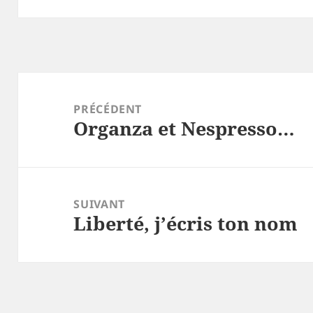
Navigation
de
PRÉCÉDENT
Organza et Nespresso…
l’article
Article
précédent :
SUIVANT
Liberté, j’écris ton nom
Article
suivant :