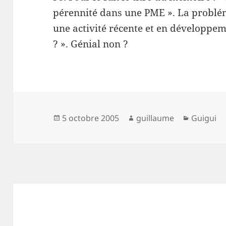
pérennité dans une PME ». La problé
une activité récente et en développem
? ». Génial non ?
Publié
Auteur
Catégori
5 octobre 2005
guillaume
Guigui
le