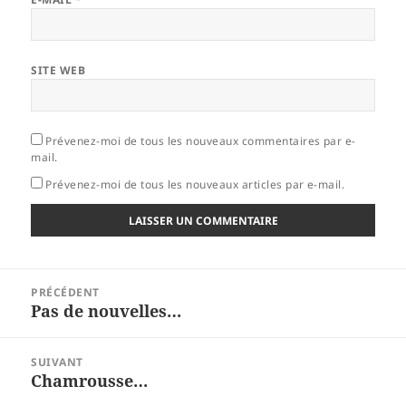
SITE WEB
Prévenez-moi de tous les nouveaux commentaires par e-
mail.
Prévenez-moi de tous les nouveaux articles par e-mail.
Navigation
PRÉCÉDENT
de
Pas de nouvelles…
Article
l’article
précédent :
SUIVANT
Chamrousse…
Article
suivant :