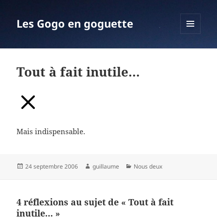
Les Gogo en goguette
MENU
ET
WIDGETS
Tout à fait inutile…
Mais indispensable.
Publié
Auteur
Catégories
24 septembre 2006
guillaume
Nous deux
le
4 réflexions au sujet de « Tout à fait
inutile… »