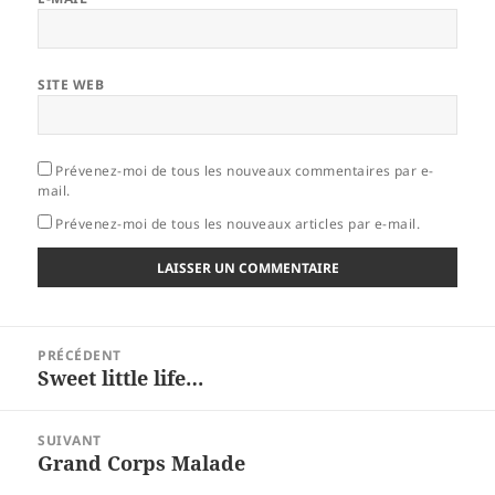
SITE WEB
Prévenez-moi de tous les nouveaux commentaires par e-
mail.
Prévenez-moi de tous les nouveaux articles par e-mail.
Navigation
PRÉCÉDENT
de
Sweet little life…
Article
l’article
précédent :
SUIVANT
Grand Corps Malade
Article
suivant :