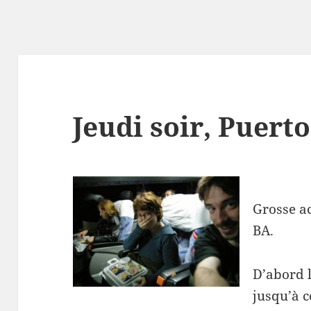
Jeudi soir, Puert
Grosse ac
BA.
D’abord l
jusqu’à c