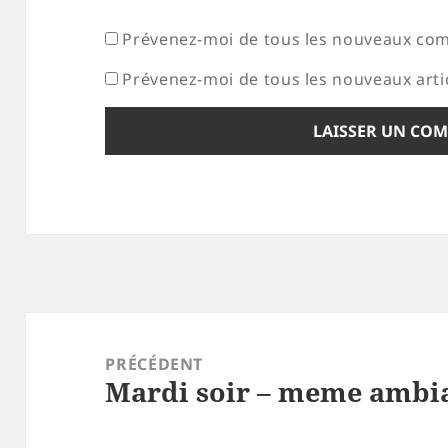
Prévenez-moi de tous les nouveaux com
Prévenez-moi de tous les nouveaux artic
Navigation
de
PRÉCÉDENT
Mardi soir – meme amb
l’article
Article
précédent :