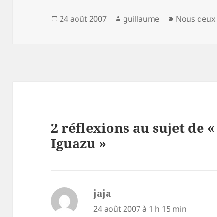
Publié
Auteur
Catégories
24 août 2007
guillaume
Nous deux
le
2 réflexions au sujet de «
Iguazu »
jaja
dit :
24 août 2007 à 1 h 15 min