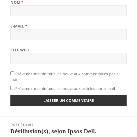
NOM
*
E-MAIL
*
SITE WEB
Prévenez-moi de tous les nouveaux commentaires par e-
mail.
Prévenez-moi de tous les nouveaux articles par e-mail.
Navigation
PRÉCÉDENT
de
Désillusion(s), selon Ipsos Dell.
Article
l’article