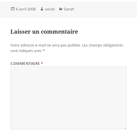
Publié
Auteur
Catégories
6 avril 2008
sarah
Sarah
le
Laisser un commentaire
Votre adresse e-mail ne sera pas publiée.
Les champs obligatoires
sont indiqués avec
*
COMMENTAIRE
*