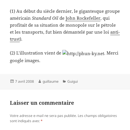
(1) Au début du siècle dernier, le gigantesque groupe
américain
Standard Oil
de
John Rockefeller
, qui
profitait de sa situation de monopole sur le pétrole
et les transports, fut bien démantelé par une loi
anti-
trust
).
(2) L’illustration vient de
. Merci
google images.
Publié
Auteur
Catégories
7 avril 2008
guillaume
Guigui
le
Laisser un commentaire
Votre adresse e-mail ne sera pas publiée.
Les champs obligatoires
sont indiqués avec
*