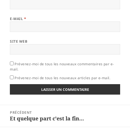
E-MAIL
*
SITE WEB
Prévenez-moi de tous les nouveaux commentaires par e-
mail.
Prévenez-moi de tous les nouveaux articles par e-mail.
Navigation
PRÉCÉDENT
de
Et quelque part c’est la fin…
Article
l’article
précédent :