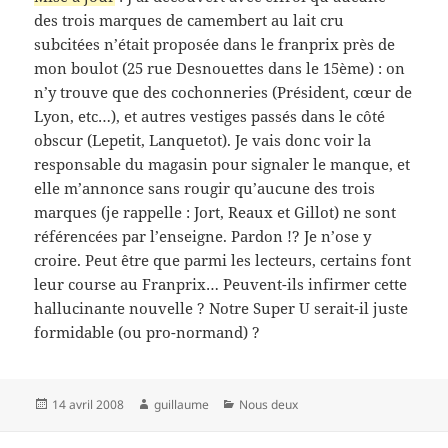
des trois marques de camembert au lait cru
subcitées n’était proposée dans le franprix près de
mon boulot (25 rue Desnouettes dans le 15ème) : on
n’y trouve que des cochonneries (Président, cœur de
Lyon, etc…), et autres vestiges passés dans le côté
obscur (Lepetit, Lanquetot). Je vais donc voir la
responsable du magasin pour signaler le manque, et
elle m’annonce sans rougir qu’aucune des trois
marques (je rappelle : Jort, Reaux et Gillot) ne sont
référencées par l’enseigne. Pardon !? Je n’ose y
croire. Peut être que parmi les lecteurs, certains font
leur course au Franprix… Peuvent-ils infirmer cette
hallucinante nouvelle ? Notre Super U serait-il juste
formidable (ou pro-normand) ?
Publié
Auteur
Catégories
14 avril 2008
guillaume
Nous deux
le