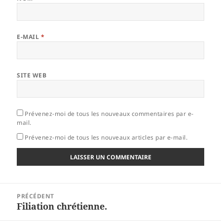
E-MAIL
*
SITE WEB
Prévenez-moi de tous les nouveaux commentaires par e-
mail.
Prévenez-moi de tous les nouveaux articles par e-mail.
Navigation
PRÉCÉDENT
de
Filiation chrétienne.
Article
l’article
précédent :