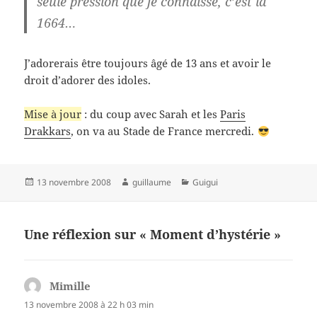
seule pression que je connaisse, c’est la
1664…
J’adorerais être toujours âgé de 13 ans et avoir le
droit d’adorer des idoles.
Mise à jour
: du coup avec Sarah et les
Paris
Drakkars
, on va au Stade de France mercredi.
Publié
Auteur
Catégories
13 novembre 2008
guillaume
Guigui
le
Une réflexion sur « Moment d’hystérie »
Mimille
dit :
13 novembre 2008 à 22 h 03 min