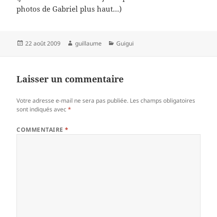
photos de Gabriel plus haut…)
Publié
Auteur
Catégories
22 août 2009
guillaume
Guigui
le
Laisser un commentaire
Votre adresse e-mail ne sera pas publiée.
Les champs obligatoires
sont indiqués avec
*
COMMENTAIRE
*