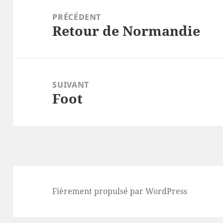
de
PRÉCÉDENT
Retour de Normandie
l’article
Article
précédent :
SUIVANT
Foot
Article
suivant :
Fièrement propulsé par WordPress