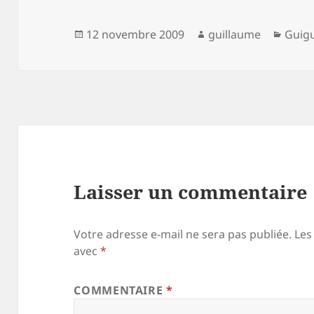
Publié
Auteur
Catég
12 novembre 2009
guillaume
Guig
le
Laisser un commentaire
Votre adresse e-mail ne sera pas publiée.
Les
avec
*
COMMENTAIRE
*