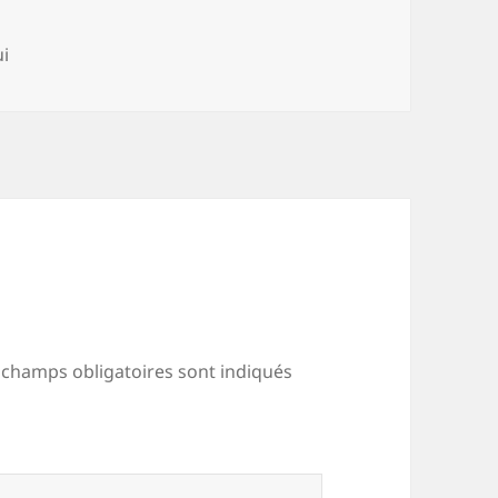
ories
ui
 champs obligatoires sont indiqués