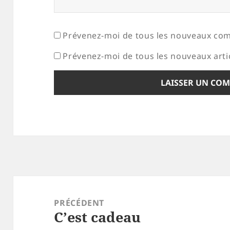
Prévenez-moi de tous les nouveaux com
Prévenez-moi de tous les nouveaux artic
Navigation
de
PRÉCÉDENT
C’est cadeau
l’article
Article