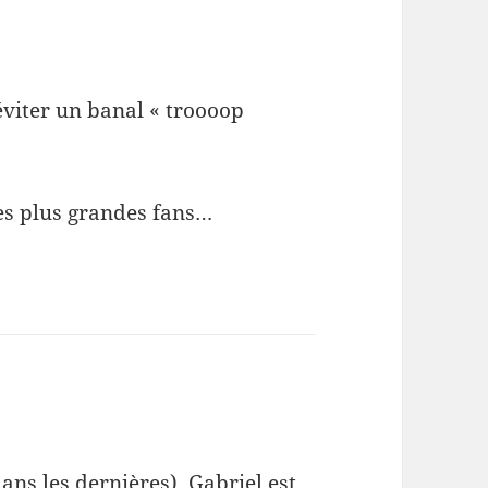
éviter un banal « troooop
tes plus grandes fans…
ans les dernières), Gabriel est