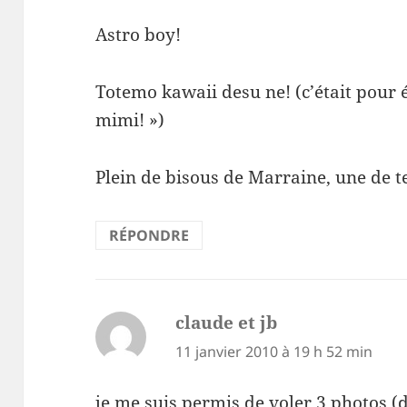
Astro boy!
Totemo kawaii desu ne! (c’était pour 
mimi! »)
Plein de bisous de Marraine, une de 
RÉPONDRE
claude et jb
dit :
11 janvier 2010 à 19 h 52 min
je me suis permis de voler 3 photos,(d