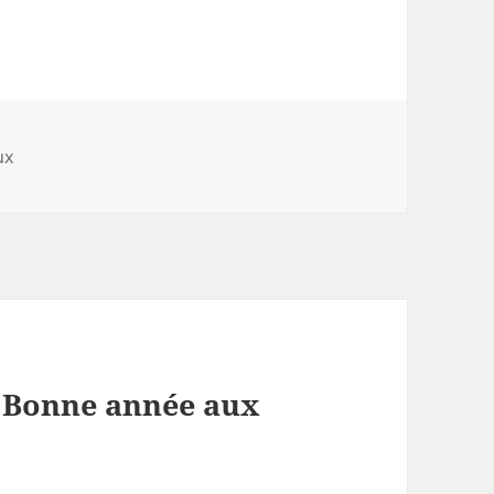
es
ux
 « Bonne année aux