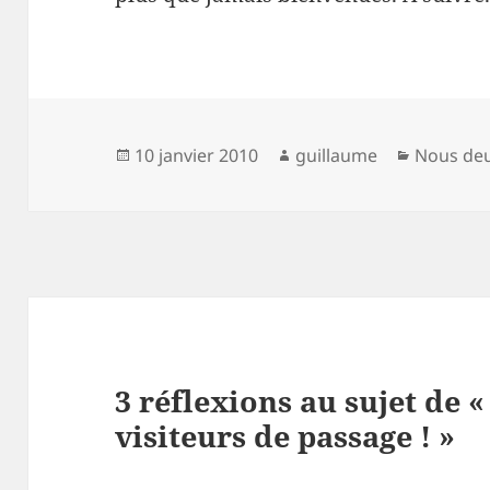
Publié
Auteur
Catégori
10 janvier 2010
guillaume
Nous de
le
3 réflexions au sujet de
visiteurs de passage ! »