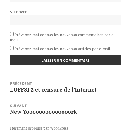
SITE WEB
Prévenez-moi de tous les nouveaux commentaires par e-
mail.
Prévenez-moi de tous les nouveaux articles par e-mail.
Navigation
PRÉCÉDENT
de
LOPPSI 2 et censure de l’Internet
Article
l’article
précédent :
SUIVANT
New Yoooooooooooooork
Article
suivant :
Fièrement propulsé par WordPress