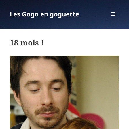
Les Gogo en goguette
MENU
ET
WIDGETS
18 mois !