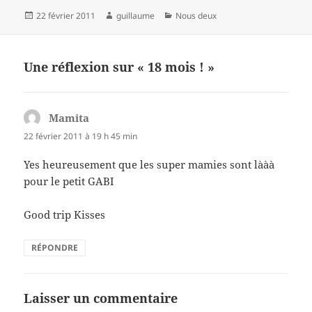
Publié
Auteur
Catégories
22 février 2011
guillaume
Nous deux
le
Une réflexion sur « 18 mois ! »
Mamita
dit :
22 février 2011 à 19 h 45 min
Yes heureusement que les super mamies sont lààà
pour le petit GABI
Good trip Kisses
RÉPONDRE
Laisser un commentaire