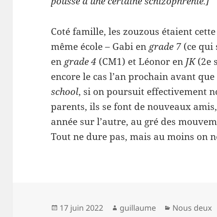
pousse à une certaine schizophrénie.]
Coté famille, les zouzous étaient cette
même école – Gabi en
grade 7
(ce qui 
en
grade 4
(CM1) et Léonor en
JK
(2e 
encore le cas l’an prochain avant que
school
, si on poursuit effectivement 
parents, ils se font de nouveaux amis
année sur l’autre, au gré des mouvem
Tout ne dure pas, mais au moins on n
Publié
Auteur
Catégories
17 juin 2022
guillaume
Nous deux