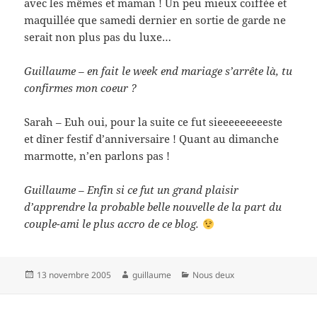
avec les mêmes et maman ! Un peu mieux coiffée et
maquillée que samedi dernier en sortie de garde ne
serait non plus pas du luxe…
Guillaume – en fait le week end mariage s’arrête là, tu
confirmes mon coeur ?
Sarah – Euh oui, pour la suite ce fut sieeeeeeeeeste
et dîner festif d’anniversaire ! Quant au dimanche
marmotte, n’en parlons pas !
Guillaume – Enfin si ce fut un grand plaisir
d’apprendre la probable belle nouvelle de la part du
couple-ami le plus accro de ce blog.
Publié
Auteur
Catégories
13 novembre 2005
guillaume
Nous deux
le