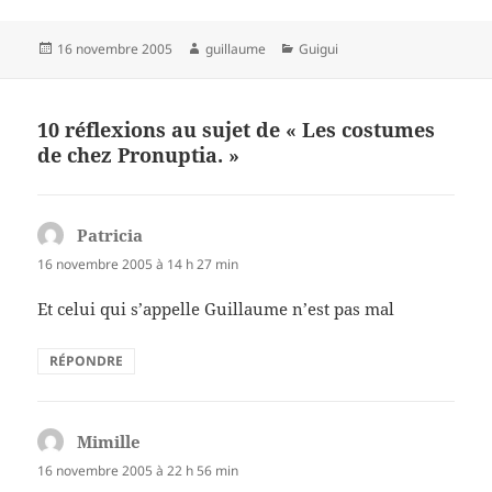
Publié
Auteur
Catégories
16 novembre 2005
guillaume
Guigui
le
10 réflexions au sujet de « Les costumes
de chez Pronuptia. »
Patricia
dit :
16 novembre 2005 à 14 h 27 min
Et celui qui s’appelle Guillaume n’est pas mal
RÉPONDRE
Mimille
dit :
16 novembre 2005 à 22 h 56 min