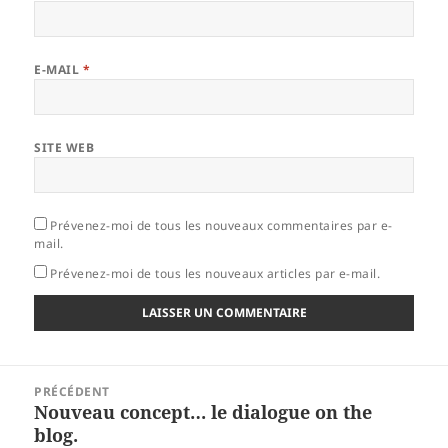
E-MAIL
*
SITE WEB
Prévenez-moi de tous les nouveaux commentaires par e-
mail.
Prévenez-moi de tous les nouveaux articles par e-mail.
Navigation
PRÉCÉDENT
de
Nouveau concept… le dialogue on the
Article
l’article
blog.
précédent :