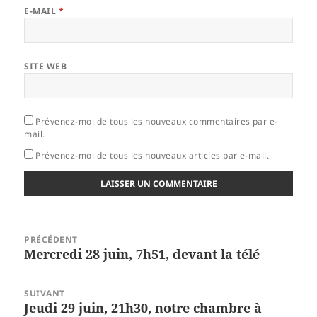
E-MAIL
*
SITE WEB
Prévenez-moi de tous les nouveaux commentaires par e-
mail.
Prévenez-moi de tous les nouveaux articles par e-mail.
Navigation
PRÉCÉDENT
de
Mercredi 28 juin, 7h51, devant la télé
Article
l’article
précédent :
SUIVANT
Jeudi 29 juin, 21h30, notre chambre à
Article