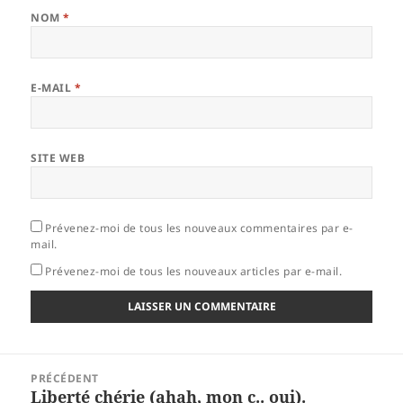
NOM
*
E-MAIL
*
SITE WEB
Prévenez-moi de tous les nouveaux commentaires par e-
mail.
Prévenez-moi de tous les nouveaux articles par e-mail.
Navigation
PRÉCÉDENT
de
Liberté chérie (ahah, mon c.. oui).
Article