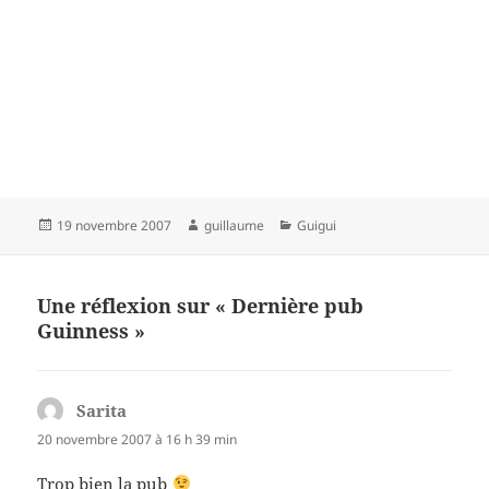
Publié
Auteur
Catégories
19 novembre 2007
guillaume
Guigui
le
Une réflexion sur « Dernière pub
Guinness »
Sarita
dit :
20 novembre 2007 à 16 h 39 min
Trop bien la pub