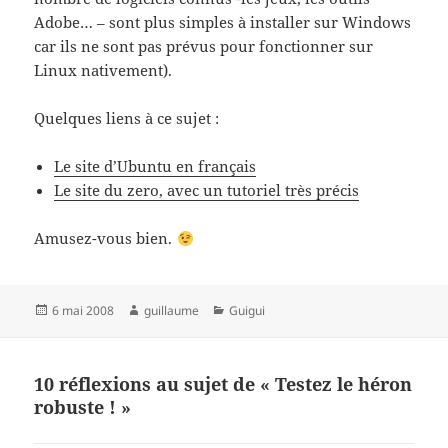
Adobe… – sont plus simples à installer sur Windows
car ils ne sont pas prévus pour fonctionner sur
Linux nativement).
Quelques liens à ce sujet :
Le site d’Ubuntu en français
Le site du zero, avec un tutoriel très précis
Amusez-vous bien.
Publié
Auteur
Catégories
6 mai 2008
guillaume
Guigui
le
10 réflexions au sujet de « Testez le héron
robuste ! »