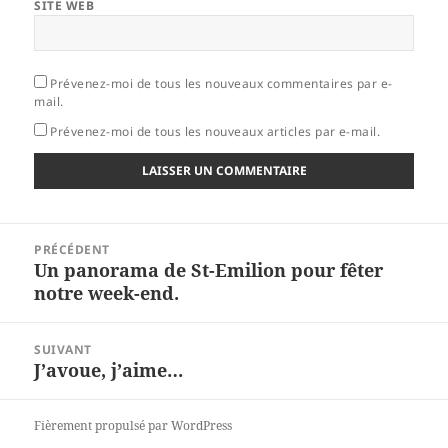
SITE WEB
Prévenez-moi de tous les nouveaux commentaires par e-
mail.
Prévenez-moi de tous les nouveaux articles par e-mail.
Navigation
PRÉCÉDENT
de
Un panorama de St-Emilion pour fêter
Article
l’article
notre week-end.
précédent :
SUIVANT
J’avoue, j’aime…
Article
suivant :
Fièrement propulsé par WordPress