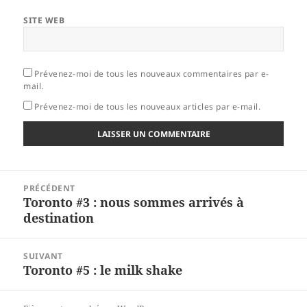
SITE WEB
Prévenez-moi de tous les nouveaux commentaires par e-
mail.
Prévenez-moi de tous les nouveaux articles par e-mail.
Navigation
PRÉCÉDENT
de
Toronto #3 : nous sommes arrivés à
Article
l’article
destination
précédent :
SUIVANT
Toronto #5 : le milk shake
Article
suivant :