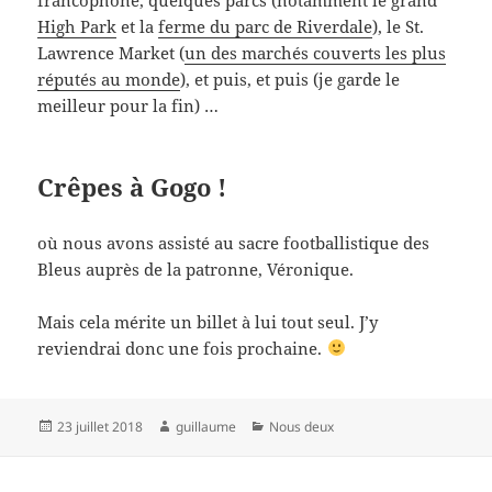
High Park
et la
ferme du parc de Riverdale
), le St.
Lawrence Market (
un des marchés couverts les plus
réputés au monde
), et puis, et puis (je garde le
meilleur pour la fin) …
Crêpes à Gogo !
où nous avons assisté au sacre footballistique des
Bleus auprès de la patronne, Véronique.
Mais cela mérite un billet à lui tout seul. J’y
reviendrai donc une fois prochaine.
Publié
Auteur
Catégories
23 juillet 2018
guillaume
Nous deux
le