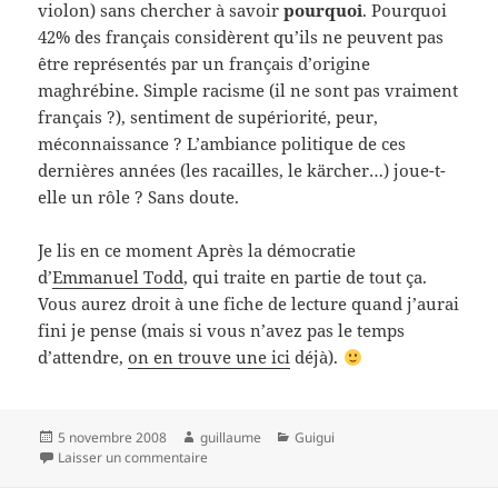
violon
) sans chercher à savoir
pourquoi
. Pourquoi
42% des français considèrent qu’ils ne peuvent pas
être représentés par un français d’origine
maghrébine. Simple racisme (
il ne sont pas vraiment
français
?), sentiment de supériorité, peur,
méconnaissance ? L’ambiance politique de ces
dernières années (les
racailles
, le kärcher…) joue-t-
elle un rôle ? Sans doute.
Je lis en ce moment
Après la démocratie
d’
Emmanuel Todd
, qui traite en partie de tout ça.
Vous aurez droit à une fiche de lecture quand j’aurai
fini je pense (mais si vous n’avez pas le temps
d’attendre,
on en trouve une ici
déjà).
Publié
Auteur
Catégories
5 novembre 2008
guillaume
Guigui
le
sur Et en France ?
Laisser un commentaire