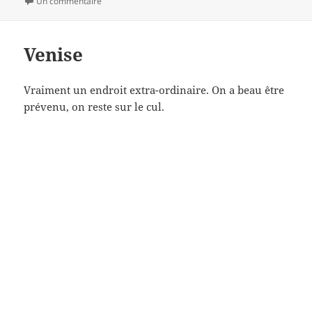
le
sur Où l’on comprend pourquoi le low-cost est low-cost
Un commentaire
Venise
Vraiment un endroit extra-ordinaire. On a beau être
prévenu, on reste sur le cul.