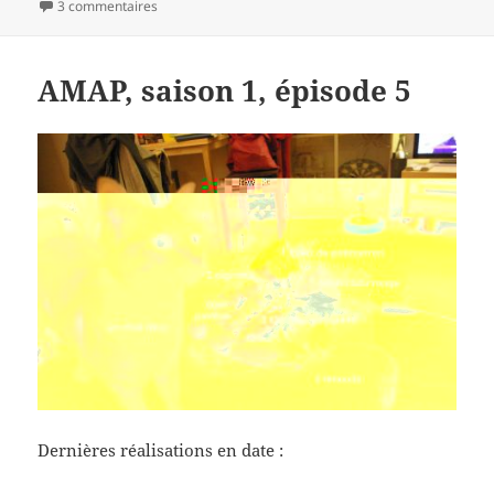
le
sur Le classement de football qui vaut ce qui vaut
3 commentaires
AMAP, saison 1, épisode 5
Dernières réalisations en date :