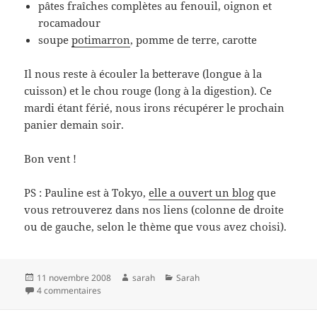
pâtes fraîches complètes au fenouil, oignon et
rocamadour
soupe
potimarron
, pomme de terre, carotte
Il nous reste à écouler la betterave (longue à la
cuisson) et le chou rouge (long à la digestion). Ce
mardi étant férié, nous irons récupérer le prochain
panier demain soir.
Bon vent !
PS : Pauline est à Tokyo,
elle a ouvert un blog
que
vous retrouverez dans nos liens (colonne de droite
ou de gauche, selon le thème que vous avez choisi).
Publié
Auteur
Catégories
11 novembre 2008
sarah
Sarah
le
sur AMAP, saison 1, épisode 5
4 commentaires