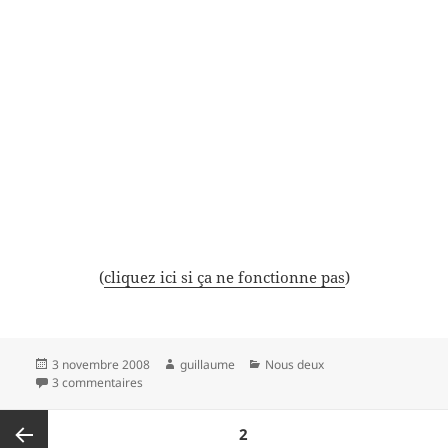
(
cliquez ici si ça ne fonctionne pas
)
Publié
Auteur
Catégories
3 novembre 2008
guillaume
Nous deux
le
sur Venise
3 commentaires
Navigation
PAGE
2
des