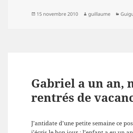
Publié
Auteur
Catég
15 novembre 2010
guillaume
Guig
le
Gabriel a un an,
rentrés de vacan
J’antidate d’une petite semaine ce pos
j’écris le bon jour : l’enfant a eu un 