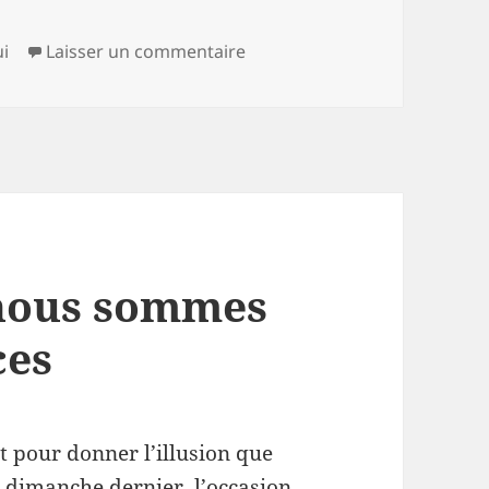
ories
sur Wikipédia est toujours là
ui
Laisser un commentaire
 nous sommes
ces
t pour donner l’illusion que
an dimanche dernier, l’occasion