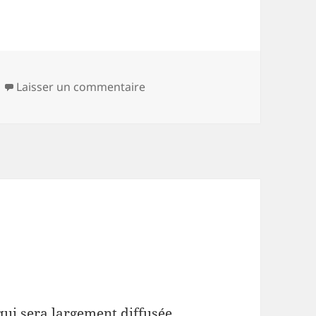
sur Faire feu de tout bois
Laisser un commentaire
qui sera largement diffusée