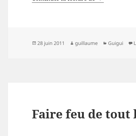
Publié
Auteur
Catégories
28 juin 2011
guillaume
Guigui
le
Faire feu de tout 