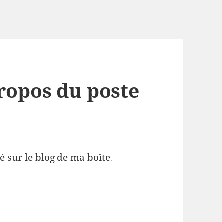
propos du poste
ié sur le
blog de ma boîte
.
 à propos du poste de travail libre