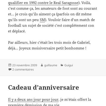
qualifier en 1992 contre le Real Saragosse
). Voilà,
c’est comme ça, les amateurs de foot sont au courant
et… je crois qu’ils aiment ça (parfois on dit même
qu’ils sont un peu
SM
). Vouloir faire d’un match de
football un sujet de société c’est complétement con
et déplacé.
Par ailleurs, hier c’était les trois mois de Gabriel,
déjà… Joyeux moisiversaire petit bonhomme !
Publié
Auteur
Catégories
23 novembre 2009
guillaume
Guigui
le
sur Foot
2 commentaires
Cadeau d’anniversaire
Il y a deux ans jour pour jour
, je m’étais offert la
première démission de ma vie.