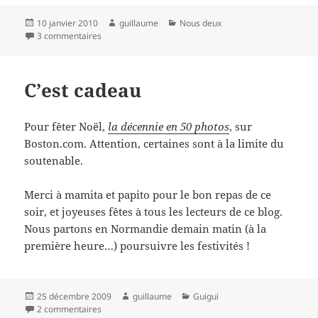
Publié
Auteur
Catégories
10 janvier 2010
guillaume
Nous deux
le
sur Bonne année aux visiteurs de passage !
3 commentaires
C’est cadeau
Pour fêter Noël,
la décennie en 50 photos
, sur
Boston.com. Attention, certaines sont à la limite du
soutenable.
Merci à mamita et papito pour le bon repas de ce
soir, et joyeuses fêtes à tous les lecteurs de ce blog.
Nous partons en Normandie demain matin (à la
première heure…) poursuivre les festivités !
Publié
Auteur
Catégories
25 décembre 2009
guillaume
Guigui
le
sur C’est cadeau
2 commentaires