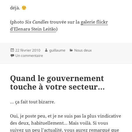
déjà.
(photo
Six Candles
trouvée sur la
galerie flickr
d’Elenara Stein Leitão
)
Publié
Auteur
Catégories
22 février 2010
guillaume
Nous deux
le
sur Six mois…
Un commentaire
Quand le gouvernement
touche à votre secteur…
… ça fait tout bizarre.
Oui, je poste peu, et je ne suis pas la plus vindicative
des deux, habituellement… Mais voilà. Si vous
suivez un peu l’actualité, vous aurez remarqué que