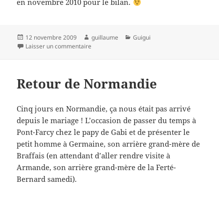
en novembre 2010 pour le bilan.
Publié
Auteur
Catégories
12 novembre 2009
guillaume
Guigui
le
sur Cadeau d’anniversaire
Laisser un commentaire
Retour de Normandie
Cinq jours en Normandie, ça nous était pas arrivé
depuis le mariage ! L’occasion de passer du temps à
Pont-Farcy chez le papy de Gabi et de présenter le
petit homme à Germaine, son arrière grand-mère de
Braffais (en attendant d’aller rendre visite à
Armande, son arrière grand-mère de la Ferté-
Bernard samedi).