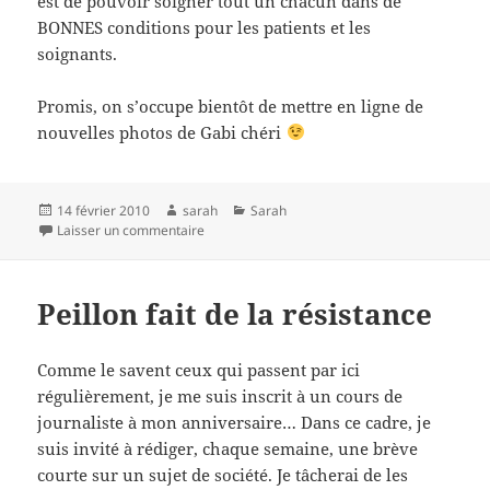
est de pouvoir soigner tout un chacun dans de
BONNES conditions pour les patients et les
soignants.
Promis, on s’occupe bientôt de mettre en ligne de
nouvelles photos de Gabi chéri
Publié
Auteur
Catégories
14 février 2010
sarah
Sarah
le
sur Quand le gouvernement touche à votre sec
Laisser un commentaire
Peillon fait de la résistance
Comme le savent ceux qui passent par ici
régulièrement, je me suis inscrit à un cours de
journaliste à mon anniversaire… Dans ce cadre, je
suis invité à rédiger, chaque semaine, une brève
courte sur un sujet de société. Je tâcherai de les