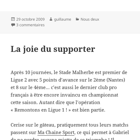
Publié
Auteur
Catégories
29 octobre 2009
guillaume
Nous deux
le
sur Retour de Normandie
3 commentaires
La joie du supporter
Après 10 journées, le Stade Malherbe est premier de
Ligue 2 avec 5 points d’avance sur le 2ème (Nantes)
et 8 sur le 4ème… c’est aussi le dernier club pro
français à être encore invaincu en championnat
cette saison. Autant dire que l’opération
« Remontons en Ligue 1 ! » est bien partie.
Cerise sur le gâteau, pratiquement tous leurs matchs
passent sur
Ma Chaine Sport
, ce qui permet à Gabriel
de ne perdre aucune miette de ce triomphe ! Il