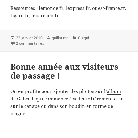
Ressources : lemonde.fr, lexpress.fr, ouest-france.fr,
figaro.fr, leparisien.fr
Publié
Auteur
Catégories
22 janvier 2010
guillaume
Guigui
le
sur Peillon fait de la résistance
2 commentaires
Bonne année aux visiteurs
de passage !
On en profite pour ajouter des photos sur l’
album
de Gabriel
, qui commence à se tenir fièrement assis,
sur le canapé ou dans son boudin en forme de
beignet.